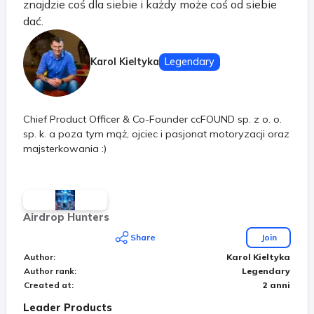
znajdzie coś dla siebie i każdy może coś od siebie
dać.
Karol Kieltyka
Legendary
Chief Product Officer & Co-Founder ccFOUND sp. z o. o.
sp. k. a poza tym mąż, ojciec i pasjonat motoryzacji oraz
majsterkowania :)
Airdrop Hunters
Share
Join
Author
:
Karol Kieltyka
Author rank
:
Legendary
Created at
:
2 anni
Leader Products