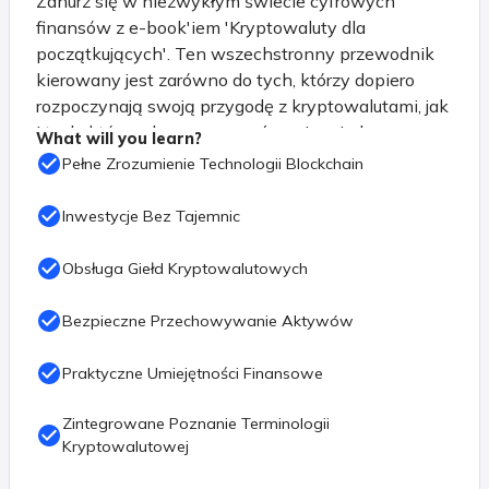
Zanurz się w niezwykłym świecie cyfrowych
finansów z e-book'iem 'Kryptowaluty dla
początkujących'. Ten wszechstronny przewodnik
kierowany jest zarówno do tych, którzy dopiero
rozpoczynają swoją przygodę z kryptowalutami, jak
i tych, którzy chcą poszerzyć swoją wiedzę na
What will you learn?
temat tej fascynującej dziedziny.
Pełne Zrozumienie Technologii Blockchain
Rozpocznij podróż od podstaw, odkrywając
Inwestycje Bez Tajemnic
tajemnice blockchaina i zrozumienie, jak
technologia ta stała się fundamentem dla rewolucji
Obsługa Giełd Kryptowalutowych
finansowej. 'Kryptowaluty dla początkujących'
przeprowadzi Cię przez różnorodne aspekty tego
Bezpieczne Przechowywanie Aktywów
świata, obejmując kryptowaluty i tokeny, od
flagowego Bitcoina (BTC) po różnorodne altcoiny.
Praktyczne Umiejętności Finansowe
Poznaj tajniki analizy technicznej i fundamentalnej,
Zintegrowane Poznanie Terminologii
umożliwiające świadome podejmowanie decyzji
Kryptowalutowej
inwestycyjnych. Zrozum, jak działa świat giełd
kryptowalutowych, naucz się ich terminologii i