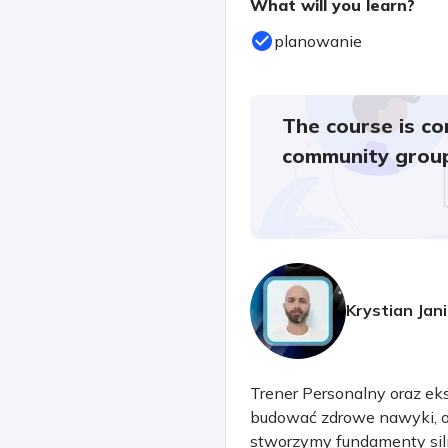
What will you learn?
planowanie
The course is co
community grou
Krystian Jani
Trener Personalny oraz ek
budować zdrowe nawyki, os
stworzymy fundamenty siln