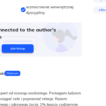
wzmocnienie wewnętrznej
Lifes
dyscypliny
nnected to the author's
p
Join Group
cki
Platinum
spert od rozwoju osobistego. Pomagam ludziom
iągać cele i poprawiać relacje. Razem
ego i zdrowego życia. 1% lepszy codziennie