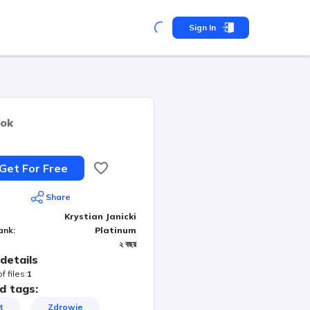
Sign In
ok
Get For Free
Share
Krystian Janicki
ank
:
Platinum
২ বছর
details
 files
:
1
d tags:
t
Zdrowie