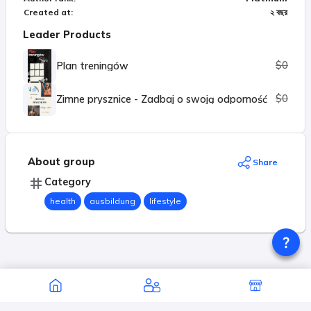
Created at
:
২ বছর
Leader Products
$0
Plan treningów
$0
Zimne prysznice - Zadbaj o swoją odporność
About group
Share
Category
health
ausbildung
lifestyle