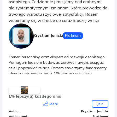
osobistego. Codziennie pracujemy nad drobnymi,
ale systematycznymi zmianami, które prowadzą do
trwałego wzrostu i życiowej satysfakcji. Razem
wspieramy się w drodze do coraz lepszej wersji
siebie! Systematyczność to jest nasz klucz do
sukcesu. Nie ważne jakie tępo obierzesz. Ważne, że
Krystian Janicki
Platinum
kierujesz się do przodu. Razem przejdziemy przez
etapy w naszym życiu. Już nie jesteś sama / sam!
Trener Personalny oraz ekspert od rozwoju osobistego.
Pomagam ludziom budować zdrowe nawyki, osiągać
cele i poprawiać relacje. Razem stworzymy fundamenty
silnego i zdrowego życia. 1% lepszy codziennie
1% lepszy(a) każdego dnia
Share
Join
Author
:
Krystian Janicki
Author rank
:
Platinum