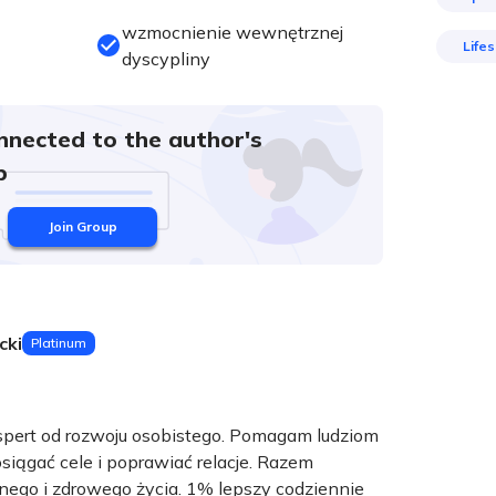
wzmocnienie wewnętrznej
Lifes
dyscypliny
nnected to the author's
p
Join Group
cki
Platinum
spert od rozwoju osobistego. Pomagam ludziom
iągać cele i poprawiać relacje. Razem
ego i zdrowego życia. 1% lepszy codziennie