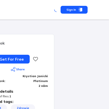
Sign In
ok
Get For Free
Share
Krystian Janicki
ank
:
Platinum
2 năm
details
 files
:
1
d tags:
t
Zdrowie