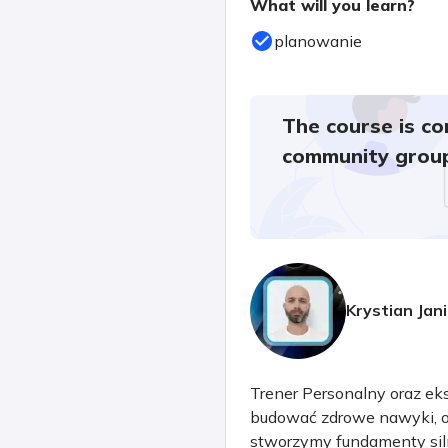
What will you learn?
planowanie
The course is co
community grou
Krystian Jani
Trener Personalny oraz ek
budować zdrowe nawyki, os
stworzymy fundamenty siln