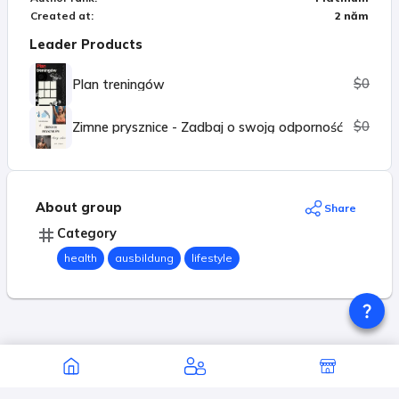
Created at
:
2 năm
Leader Products
$0
Plan treningów
$0
Zimne prysznice - Zadbaj o swoją odporność
About group
Share
Category
health
ausbildung
lifestyle