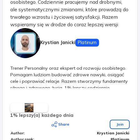
osobistego. Codziennie pracujemy nad drobnymi,
ale systematycznymi zmianami, które prowadzą do
trwałego wzrostu i życiowej satysfakcji. Razem
wspieramy się w drodze do coraz lepszej wersji
siebie! Systematyczność to jest nasz klucz do
sukcesu. Nie ważne jakie tępo obierzesz. Ważne, że
Krystian Janicki
Platinum
kierujesz się do przodu. Razem przejdziemy przez
etapy w naszym życiu. Już nie jesteś sama / sam!
Trener Personalny oraz ekspert od rozwoju osobistego.
Pomagam ludziom budować zdrowe nawyki, osiągać
cele i poprawiać relacje. Razem stworzymy fundamenty
silnego i zdrowego życia. 1% lepszy codziennie
1% lepszy(a) każdego dnia
Share
Join
Author
:
Krystian Janicki
Author rank
:
Platinum