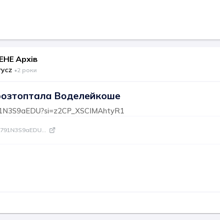
НЕ Архів
rycz
•
2 роки
розтоптала Воделейкоше
/791N3S9aEDU?si=z2CP_XSCIMAhtyR1
be/791N3S9aEDU
...