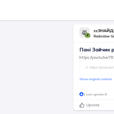
ccЗНАЙДЕ
Radoslaw G
Пані Зайчик 
https://youtu.be
https://youtu.
Show original content
1 user upvote it!
Upvote