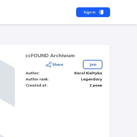
Sign In
ccFOUND Archiwum
Share
Join
Author
:
Karol Kieltyka
Author rank
:
Legendary
Created at
:
2 роки