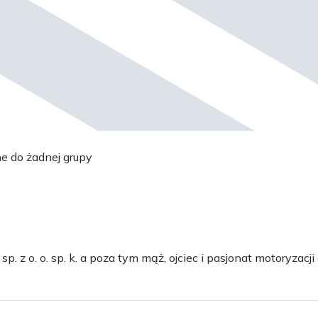
ne do żadnej grupy
 z o. o. sp. k. a poza tym mąż, ojciec i pasjonat motoryzacji