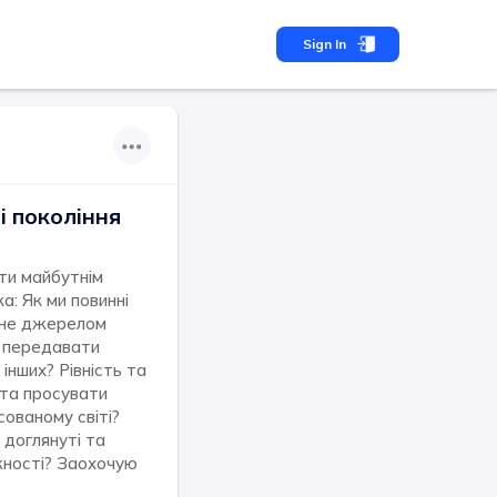
Sign In
і покоління
ити майбутнім
а: Як ми повинні
а не джерелом
ні передавати
інших? Рівність та
 та просувати
сованому світі?
 доглянуті та
ежності? Заохочую