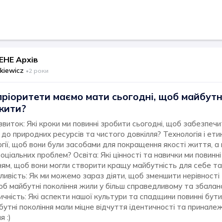
НЕ Архів
zkiewicz
•
2 роки
і пріоритети маємо мати сьогодні, щоб майбутн
жити?
виток: Які кроки ми повинні зробити сьогодні, щоб забезпеч
до природних ресурсів та чистого довкілля? Технологія і етик
гії, щоб вони були засобами для покращення якості життя, 
оціальних проблем? Освіта: Які цінності та навички ми повин
ням, щоб вони могли створити кращу майбутність для себе та 
ливість: Як ми можемо зараз діяти, щоб зменшити нерівності
об майбутні покоління жили у більш справедливому та збалан
чність: Які аспекти нашої культури та спадщини повинні бути
бутні покоління мали міцне відчуття ідентичності та принал
я :)