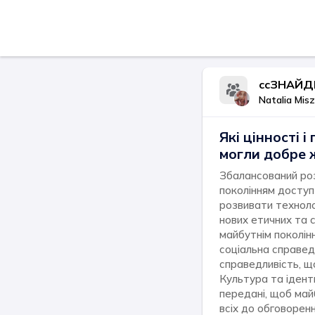
ccЗНАЙДЕ
Natalia Mis
Які цінності 
могли добре 
Збалансований роз
поколінням доступ 
розвивати техноло
нових етичних та с
майбутнім поколін
соціальна справед
справедливість, щ
Культура та іденти
передані, щоб май
всіх до обговоренн