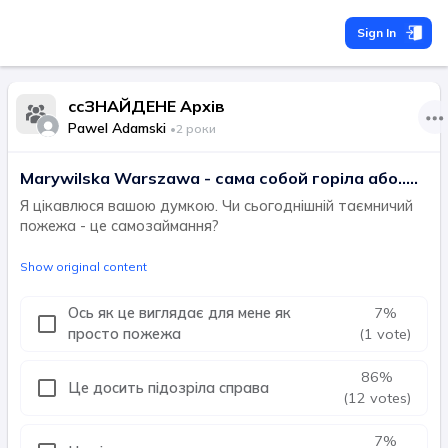
Sign In
ccЗНАЙДЕНЕ Архів
Pawel Adamski
•
2 роки
Marywilska Warszawa - сама собой горіла або.....
Я цікавлюся вашою думкою. Чи сьогоднішній таємничий
пожежа - це самозаймання?
Show original content
Ось як це виглядає для мене як
7
%
просто пожежа
(1 vote)
86
%
Це досить підозріла справа
(12 votes)
7
%