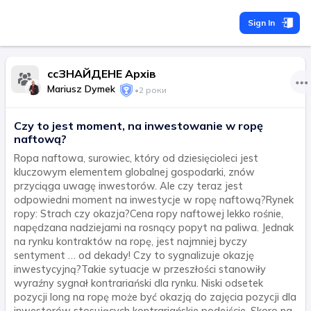
Sign In
ccЗНАЙДЕНЕ Архів
Mariusz Dymek
•
2 роки
Czy to jest moment, na inwestowanie w ropę
naftową?
Ropa naftowa, surowiec, który od dziesięcioleci jest
kluczowym elementem globalnej gospodarki, znów
przyciąga uwagę inwestorów. Ale czy teraz jest
odpowiedni moment na inwestycje w ropę naftową?Rynek
ropy: Strach czy okazja?Cena ropy naftowej lekko rośnie,
napędzana nadziejami na rosnący popyt na paliwa. Jednak
na rynku kontraktów na ropę, jest najmniej byczy
sentyment … od dekady! Czy to sygnalizuje okazję
inwestycyjną?Takie sytuacje w przeszłości stanowiły
wyraźny sygnał kontrariański dla rynku. Niski odsetek
pozycji long na ropę może być okazją do zajęcia pozycji dla