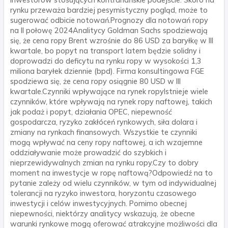
inwestorów stosujących kontrariańskie podejście. Skoro na
rynku przeważa bardziej pesymistyczny pogląd, może to
sugerować odbicie notowań.Prognozy dla notowań ropy
na II połowę 2024Analitycy Goldman Sachs spodziewają
się, że cena ropy Brent wzrośnie do 86 USD za baryłkę w III
kwartale, bo popyt na transport latem będzie solidny i
doprowadzi do deficytu na rynku ropy w wysokości 1,3
miliona baryłek dziennie (bpd). Firma konsultingowa FGE
spodziewa się, że cena ropy osiągnie 80 USD w III
kwartale.Czynniki wpływające na rynek ropyIstnieje wiele
czynników, które wpływają na rynek ropy naftowej, takich
jak podaż i popyt, działania OPEC, niepewność
gospodarcza, ryzyko zakłóceń rynkowych, siła dolara i
zmiany na rynkach finansowych. Wszystkie te czynniki
mogą wpływać na ceny ropy naftowej, a ich wzajemne
oddziaływanie może prowadzić do szybkich i
nieprzewidywalnych zmian na rynku ropy.Czy to dobry
moment na inwestycje w ropę naftową?Odpowiedź na to
pytanie zależy od wielu czynników, w tym od indywidualnej
tolerancji na ryzyko inwestora, horyzontu czasowego
inwestycji i celów inwestycyjnych. Pomimo obecnej
niepewności, niektórzy analitycy wskazują, że obecne
warunki rynkowe mogą oferować atrakcyjne możliwości dla