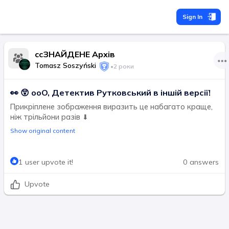
Sign In
ccЗНАЙДЕНЕ Архів
Tomasz Soszyński
•
2 роки
👀 😲 ooO, Детектив Рутковський в іншій версії!
Прикріплене зображення виразить це набагато краще,
ніж трільйони разів ⬇
Show original content
1 user upvote it!
0 answers
Upvote