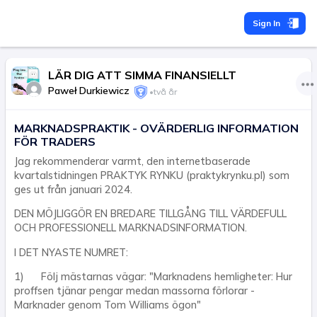
Sign In
LÄR DIG ATT SIMMA FINANSIELLT
Paweł Durkiewicz
•
två år
MARKNADSPRAKTIK - OVÄRDERLIG INFORMATION
FÖR TRADERS
Jag rekommenderar varmt, den internetbaserade
kvartalstidningen PRAKTYK RYNKU (praktykrynku.pl) som
ges ut från januari 2024.
DEN MÖJLIGGÖR EN BREDARE TILLGÅNG TILL VÄRDEFULL
OCH PROFESSIONELL MARKNADSINFORMATION.
I DET NYASTE NUMRET:
1) Följ mästarnas vägar: "Marknadens hemligheter: Hur
proffsen tjänar pengar medan massorna förlorar -
Marknader genom Tom Williams ögon"