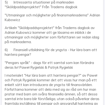
5) Intressanta situationer på marknaden
"Sköldpaddsprojektet" Från Traderns dagbok
"Utmaningar och möjligheter på finansmarknaderna" Adrian
Kubowicz
Artikeln "Sköldpaddsprojektet" från Traderns dagbok av
Adrian Kubowicz kommer att ge läsarna en inblick i de
utmaningar och möjligheter som författaren ser redan idag
på marknaderna.
6) Finansiell utbildning för de yngsta - Hur lära barn att
hantera pengar?
"Pengars språk" - dags för ett samtal som kan förändra
deras liv! Paweł Rygielski & Patryk Rygielski
I materialet "Hur lära barn att hantera pengar?" av Paweł
och Patryk Rygielski kommer det att visas hur man på ett
enkelt sätt kan introducera de yngsta till finansvärlden.
Författarna kommer att dela med sig av råd om hur man
pratar med barn om svåra finansiella ämnen, så att dessa
samtal inte bara blir förståeliga, utan också påverkar deras
framtida inställning till pengar och ansvarsfull hantering av