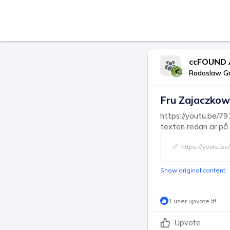
ccFOUND 
Radoslaw G
Fru Zajaczkow
https://youtu.be/7
texten redan är på
https://youtu.
Show original content
1 user upvote it!
Upvote