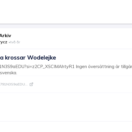
Arkiv
rycz
•
två år
a krossar Wodelejke
91N3S9aEDU?si=z2CP_XSCIMAhtyR1 Ingen översättning är tillgän
 svenska.
be/791N3S9aEDU
...