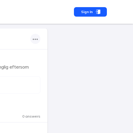
Sign In
glig eftersom
0 answers