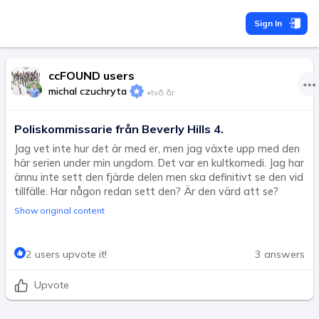
Sign In
ccFOUND users
michal czuchryta
•
två år
Poliskommissarie från Beverly Hills 4.
Jag vet inte hur det är med er, men jag växte upp med den
här serien under min ungdom. Det var en kultkomedi. Jag har
ännu inte sett den fjärde delen men ska definitivt se den vid
tillfälle. Har någon redan sett den? Är den värd att se?
Show original content
2 users upvote it!
3 answers
Upvote