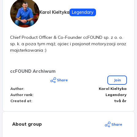
Karol Kieltyka
Legendary
Chief Product Officer & Co-Founder ccFOUND sp. z o. o.
sp. k. a poza tym mąż, ojciec i pasjonat motoryzacji oraz
majsterkowania :)
ccFOUND Archiwum
Share
Join
Author
:
Karol Kieltyka
Author rank
:
Legendary
Created at
:
två år
About group
Share