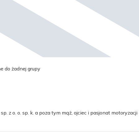
ne do żadnej grupy
 z o. o. sp. k. a poza tym mąż, ojciec i pasjonat motoryzacji