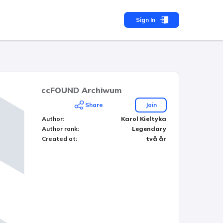
Sign In
ccFOUND Archiwum
Share
Join
Author
:
Karol Kieltyka
Author rank
:
Legendary
Created at
:
två år