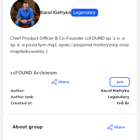
Karol Kieltyka
Legendary
Chief Product Officer & Co-Founder ccFOUND sp. z o. o.
sp. k. a poza tym mąż, ojciec i pasjonat motoryzacji oraz
majsterkowania :)
ccFOUND Archiwum
Share
Join
Author
:
Karol Kieltyka
Author rank
:
Legendary
Created at
:
två år
About group
Share