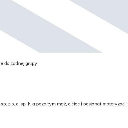
ne do żadnej grupy
 z o. o. sp. k. a poza tym mąż, ojciec i pasjonat motoryzacji