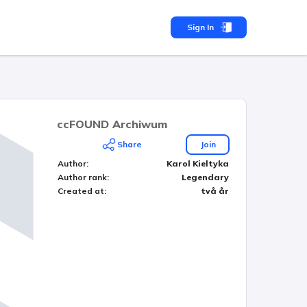
Sign In
ccFOUND Archiwum
Share
Join
Author
:
Karol Kieltyka
Author rank
:
Legendary
Created at
:
två år