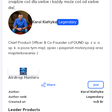
znajdzie coś dla siebie i każdy może coś od siebie
dać.
Karol Kieltyka
Legendary
Chief Product Officer & Co-Founder ccFOUND sp. z o. o.
sp. k. a poza tym mąż, ojciec i pasjonat motoryzacji oraz
majsterkowania :)
Airdrop Hunters
Share
Join
Author
:
Karol Kieltyka
Author rank
:
Legendary
Created at
:
två år
Leader Products