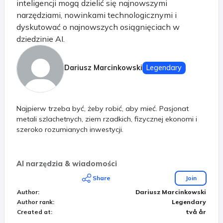
inteligencji mogą dzielić się najnowszymi
narzędziami, nowinkami technologicznymi i
dyskutować o najnowszych osiągnięciach w
dziedzinie AI.
Dariusz Marcinkowski
Legendary
Najpierw trzeba być, żeby robić, aby mieć. Pasjonat
metali szlachetnych, ziem rzadkich, fizycznej ekonomi i
szeroko rozumianych inwestycji.
AI narzędzia & wiadomości
Share
Join
Author
:
Dariusz Marcinkowski
Author rank
:
Legendary
Created at
:
två år