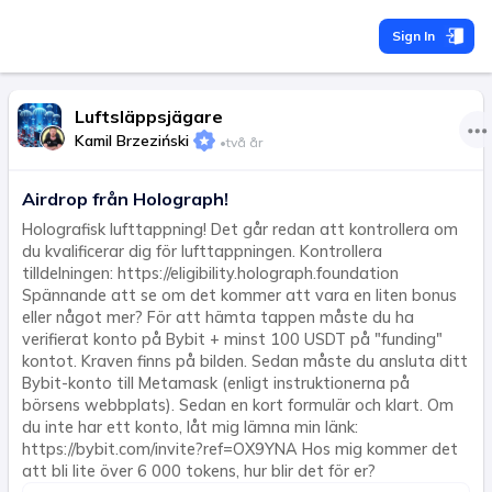
Sign In
Luftsläppsjägare
Kamil Brzeziński
•
två år
Airdrop från Holograph!
Holografisk lufttappning! Det går redan att kontrollera om
du kvalificerar dig för lufttappningen. Kontrollera
tilldelningen: https://eligibility.holograph.foundation
Spännande att se om det kommer att vara en liten bonus
eller något mer? För att hämta tappen måste du ha
verifierat konto på Bybit + minst 100 USDT på "funding"
kontot. Kraven finns på bilden. Sedan måste du ansluta ditt
Bybit-konto till Metamask (enligt instruktionerna på
börsens webbplats). Sedan en kort formulär och klart. Om
du inte har ett konto, låt mig lämna min länk:
https://bybit.com/invite?ref=OX9YNA Hos mig kommer det
att bli lite över 6 000 tokens, hur blir det för er?