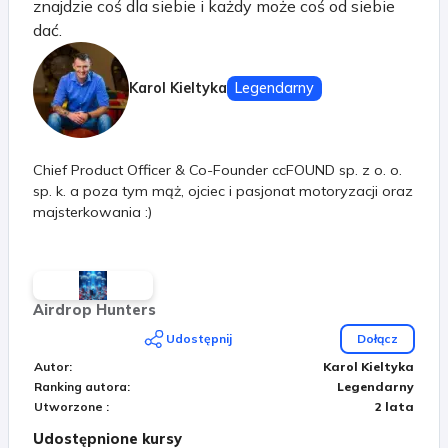
znajdzie coś dla siebie i każdy może coś od siebie
dać.
Karol Kieltyka
Legendarny
Chief Product Officer & Co-Founder ccFOUND sp. z o. o.
sp. k. a poza tym mąż, ojciec i pasjonat motoryzacji oraz
majsterkowania :)
Airdrop Hunters
Udostępnij
Dołącz
Autor
:
Karol Kieltyka
Ranking autora
:
Legendarny
Utworzone
:
2 lata
Udostępnione kursy