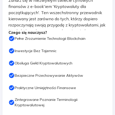
Zanurz się w niezwykłym świecie cyfrowych
finansów z e-book'iem 'Kryptowaluty dla
początkujących'. Ten wszechstronny przewodnik
kierowany jest zarówno do tych, którzy dopiero
rozpoczynają swoją przygodę z kryptowalutami, jak
i tych, którzy chcą poszerzyć swoją wiedzę na
Czego się nauczysz?
temat tej fascynującej dziedziny.
Pełne Zrozumienie Technologii Blockchain
Rozpocznij podróż od podstaw, odkrywając
Inwestycje Bez Tajemnic
tajemnice blockchaina i zrozumienie, jak
technologia ta stała się fundamentem dla rewolucji
Obsługa Giełd Kryptowalutowych
finansowej. 'Kryptowaluty dla początkujących'
przeprowadzi Cię przez różnorodne aspekty tego
Bezpieczne Przechowywanie Aktywów
świata, obejmując kryptowaluty i tokeny, od
flagowego Bitcoina (BTC) po różnorodne altcoiny.
Praktyczne Umiejętności Finansowe
Poznaj tajniki analizy technicznej i fundamentalnej,
Zintegrowane Poznanie Terminologii
umożliwiające świadome podejmowanie decyzji
Kryptowalutowej
inwestycyjnych. Zrozum, jak działa świat giełd
kryptowalutowych, naucz się ich terminologii i