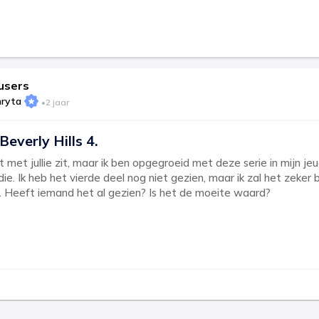
users
hryta
•
2 jaar
Beverly Hills 4.
t met jullie zit, maar ik ben opgegroeid met deze serie in mijn j
e. Ik heb het vierde deel nog niet gezien, maar ik zal het zeker b
. Heeft iemand het al gezien? Is het de moeite waard?