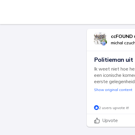
ccFOUND 
michal czuc
Politieman uit 
Ik weet niet hoe he
een iconische komedi
eerste gelegenheid
Show original content
2 users upvote it!
Upvote