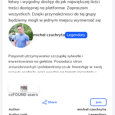
łatwy i wygodny dostęp do jak największej ilości
treści dostępnej na platformie. Zapraszam
wszystkich. Dzięki przynależnosci do tej grupy
będziemy mogli w jednym miejscu wymieniać się
pytaniami i informacjami na różne tematy.
Tematyka grupy dowolna. Swobodna wymiana
michal czuchryta
Legendary
poglądów. Zachęcam do subskrybowania i
udzielania się.
Pasjonat utrzymywania szczupłej sylwetki i
inwestowania na giełdzie. Posiadacz stron
zrzucicbrzuch.pl i polskiestrony.co.uk. Inwestuję w swój
rozwój osobisty oraz wiedzę na temat sprzedaży i
marketingu internetowego.
ccFOUND users
Share
Join
Author
:
michal czuchryta
Author rank
:
Legendary