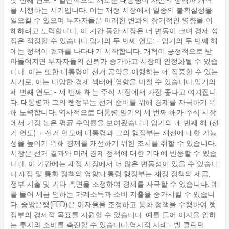
첫 번째 연도: - 일반적으로 새로운 대통령이 자신의 정책과 개혁
을 시행하는 시기입니다. 이는 재정 시장에서 일종의 불확실성을
일으킬 수 있으며 투자자들은 이러한 변화의 장기적인 영향을 이
해하려고 노력합니다. 이 기간 동안 시장은 더 변동이 크며 경제 성
장은 적정할 수 있습니다.임기의 두 번째 연도: - 임기의 두 번째 해
에는 정책이 효과를 나타내기 시작합니다. 개혁이 긍정적으로 받
아들여지면 투자자들의 신뢰가 증가하고 시장이 안정화될 수 있습
니다. 이는 또한 대통령이 선거 공약을 이행하는 데 집중할 수 있는
시기로, 이는 다양한 경제 섹터에 영향을 미칠 수 있습니다.임기의
세 번째 연도: - 세 번째 해는 주식 시장에서 가장 좋다고 여겨집니
다. 대통령과 그의 행정부는 선거 준비를 위해 경제를 자극하기 위
해 노력합니다. 역사적으로 대통령 임기의 세 번째 해가 주식 시장
에서 가장 높은 평균 수익률을 보여왔습니다.임기의 네 번째 해 (선
거 연도): - 선거 연도에 대통령과 그의 행정부는 재선에 대한 가능
성을 높이기 위해 경제를 개선하기 위한 조치를 취할 수 있습니다.
시장은 선거 결과와 미래 경제 정책에 대한 기대에 반응할 수 있습
니다. 이 기간에는 재정 시장에서 더 많은 변동성이 있을 수 있습니
다.재정 및 통화 정책의 영향:대통령 행정부는 재정 정책의 세금,
정부 지출 및 기타 측면을 조정하여 경제를 자극할 수 있습니다. 예
를 들어 세금 인하는 가계소득과 소비 지출을 증가시킬 수 있습니
다. 중앙은행(FED)은 이자율을 조정하고 통화 정책을 수행하여 행
정부의 경제적 목표를 지원할 수 있습니다. 예를 들어 이자율 인하
는 투자와 소비를 촉진할 수 있습니다.역사적 사례:- 빌 클린턴