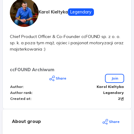
Karol Kieltyka
Legendary
Chief Product Officer & Co-Founder ccFOUND sp. z o. o.
sp. k. a poza tym mąż, ojciec i pasjonat motoryzacji oraz
majsterkowania :)
ccFOUND Archiwum
Share
Join
Author
:
Karol Kieltyka
Author rank
:
Legendary
Created at
:
2년
About group
Share