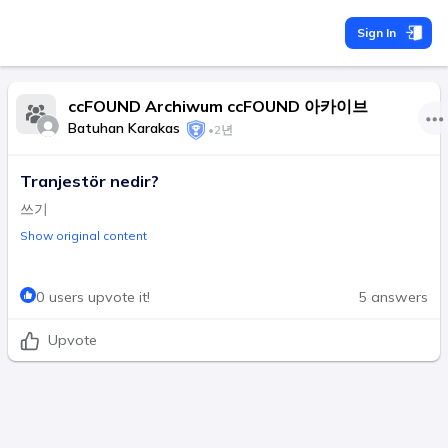
Sign In
ccFOUND Archiwum ccFOUND 아카이브
Batuhan Karakas
•
2년
Tranjestör nedir?
쓰기
Show original content
0 users upvote it!
5 answers
Upvote