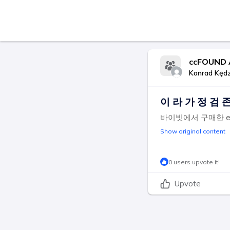
ccFOUND
Konrad Kędz
이 라 가 정 검 
바이빗에서 구매한 e
Show original content
0 users upvote it!
Upvote