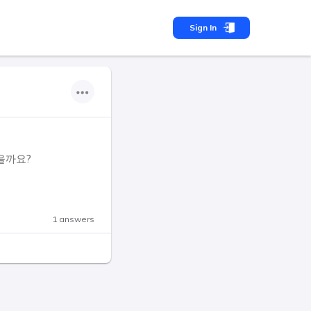
Sign In
을까요?
1 answers