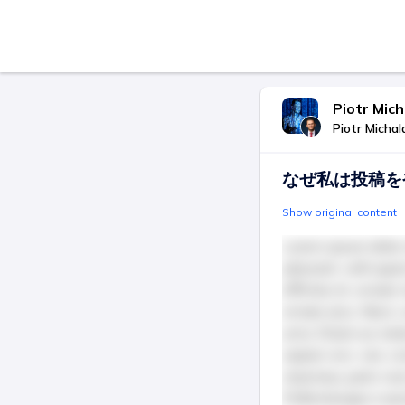
Piotr Mic
Piotr Michal
なぜ私は投稿を
Show original content
Lorem ipsum dolor 
placerat, velit quam
efficitur et, ornar
ornare arcu. Nunc 
urna. Etiam eu metu
sapien orci, nec 
maximus, justo nunc
Pellentesque a auc