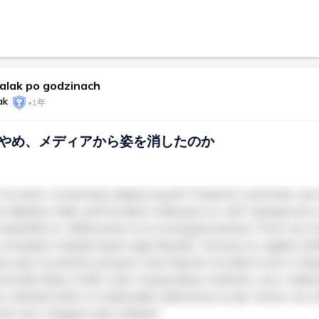
halak po godzinach
ak
•
1年
やめ、メディアから姿を消したのか
sit amet, consectetur adipiscing elit. Praesent venenatis, arcu
 dapibus nulla, sed tincidunt nulla justo ac velit. Quisque arcu n
e imperdiet ex. Nulla porta mi ut consequat pretium. Proin nec t
consequat volutpat quam eget blandit. Vivamus ac sagittis tellu
s quis mi pretium posuere. Duis lobortis tincidunt enim in feu
commodo libero mollis vitae. Suspendisse molestie, nunc male
 pharetra felis, ut malesuada nulla lectus eu dui. Donec non ul
tor sem. Aliquam erat volutpat.