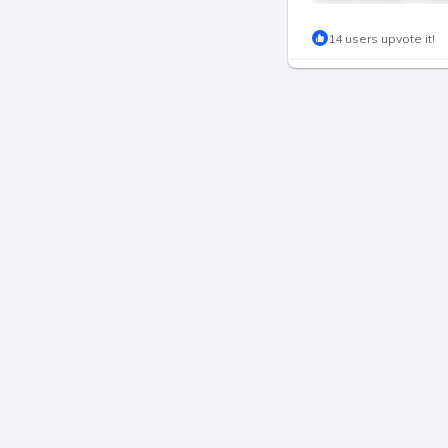
This post is for pa
14 users upvote it!
Join & P