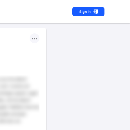
Sign In
 eu tincidunt
isl, viverra at
ristique quam, eget
s, id tincidunt
giat. Nullam lacinia
suada semper
tricies ex.