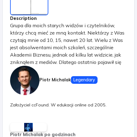
Description
Grupa dla moich starych widzów i czytelników,
którzy chcą mieć ze mną kontakt. Niektórzy z Was
czytają mnie od 10, 15, nawet 20 lat. Wielu z Was
jest absolwentami moich szkoleń, szczególnie
Akademii Biznesu, jednak od kilku lat widzicie, jak
zniknąłem z mediów. Dlatego ostatnio pojawił się
pomysł tej grupy. Będę się tutaj dzielił z Wami
przemyśleniami na temat prowadzenia firmy,
Piotr Michalak
Legendary
inwestycji i (być może nawet, jeśli zechcecie)
duchowości. Możecie śledzić jak rozwiązuję trudne
problemy, jakimi sposobami podejmuję decyzje
Założyciel ccFound. W edukacji online od 2005.
(mam na to metody), a także... jak analizuję rynki
finansowe. W obecnej fazie życia nie chcę
prowadzić publicznego, otwartego kanału na YT.
Dlatego jest to grupa za symboliczną opłatą
Piotr Michalak po godzinach
("postaw mi kawę raz w miesiącu") dla tych, którzy