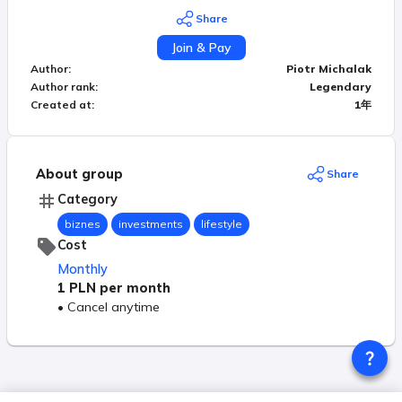
chcą mieć ze mną stały kontakt i wspólnie się
Share
rozwijać.
Join & Pay
Author
:
Piotr Michalak
Author rank
:
Legendary
Created at
:
1年
About group
Share
Category
biznes
investments
lifestyle
Cost
Monthly
1 PLN
per month
•
Cancel anytime