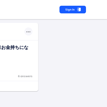
Sign In
来お金持ちにな
6 answers