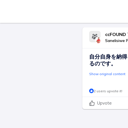
ccFOUN
Sanelisiwe 
自分自身を納得
るのです。
Show original content
2 users upvote it!
Upvote