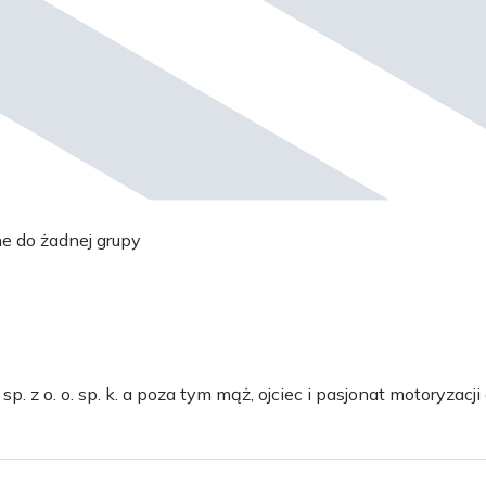
ne do żadnej grupy
 z o. o. sp. k. a poza tym mąż, ojciec i pasjonat motoryzacji