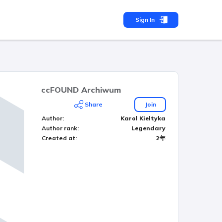
Sign In
ccFOUND Archiwum
Share
Join
Author
:
Karol Kieltyka
Author rank
:
Legendary
Created at
:
2年