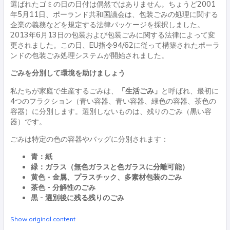
選ばれたゴミの日の日付は偶然ではありません。ちょうど2001
年5月11日、ポーランド共和国議会は、包装ごみの処理に関する
企業の義務などを規定する法律パッケージを採択しました。
2013年6月13日の包装および包装ごみに関する法律によって変
更されました。この日、EU指令94/62に従って構築されたポーラ
ンドの包装ごみ処理システムが開始されました。
ごみを分別して環境を助けましょう
私たちが家庭で生産するごみは、
「生活ごみ」
と呼ばれ、最初に
4つのフラクション（青い容器、青い容器、緑色の容器、茶色の
容器）に分別します。選別しないものは、残りのごみ（黒い容
器）です。
ごみは特定の色の容器やバッグに分別されます：
青：紙
緑：ガラス（無色ガラスと色ガラスに分離可能）
黄色 - 金属、プラスチック、多素材包装のごみ
茶色 - 分解性のごみ
黒 - 選別後に残る残りのごみ
Show original content