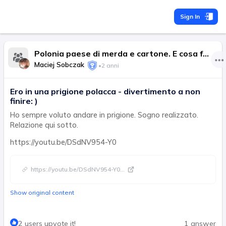
Sign In
Polonia paese di merda e cartone. E cosa facciamo con questo?
Maciej Sobczak
•
2 anni
Ero in una prigione polacca - divertimento a non
finire: )
Ho sempre voluto andare in prigione. Sogno realizzato.
Relazione qui sotto.
https://youtu.be/DSdNV954-Y0
https://youtu.be/DSdNV954-Y0
...
Show original content
2 users upvote it!
1 answer