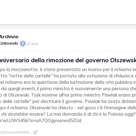
rchivio
cinkowski
•
2 anni
anniversario della rimozione del governo Olszewsk
opo la mezzanotte, è stato presentato un ricorso per il richiamo 
tta "notte delle cartelle" ha portato alla votazione di sfiducia e 
el richiamo era la questione della lustrazione della vita pubblica i
i da quegli eventi, il primo ministro è nuovamente una persona ch
o di Olszewski. Tusk insieme all'ex primo ministro Pawlak erano p
e delle cartelle" per destituire il governo. Pawlak ha osato dichia
o il richiamo, Olszewski ha chiesto - nel gioco c'è l'immagine del
 chi dovrebbe essere? La mia domanda è di chi è la Polonia oggi
/QdVwLUWS4Sk?si=uA7QOgyvunwd5ZUd.
be/QdVwLUWS4Sk
...