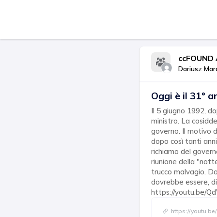
ccFOUND A
Dariusz Mar
Oggi è il 31° 
Il 5 giugno 1992, d
ministro. La cosidde
governo. Il motivo d
dopo così tanti ann
richiamo del govern
riunione della "nott
trucco malvagio. Dop
dovrebbe essere, di
https://youtu.be
https://youtu.