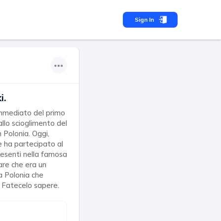
Sign In
i.
immediato del primo
allo scioglimento del
n Polonia. Oggi,
e ha partecipato al
resenti nella famosa
rare che era un
la Polonia che
? Fatecelo sapere.