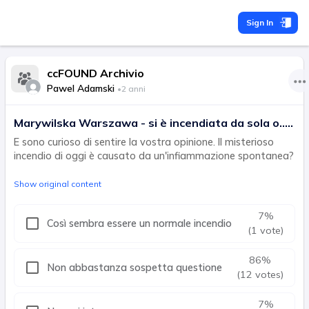
Sign In
ccFOUND Archivio
Pawel Adamski
•
2 anni
Marywilska Warszawa - si è incendiata da sola o.....
E sono curioso di sentire la vostra opinione. Il misterioso
incendio di oggi è causato da un'infiammazione spontanea?
Show original content
7
%
Così sembra essere un normale incendio
(1 vote)
86
%
Non abbastanza sospetta questione
(12 votes)
7
%