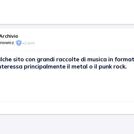
rchivio
hnowicz
•
2 anni
che sito con grandi raccolte di musica in format
nteressa principalmente il metal o il punk rock.