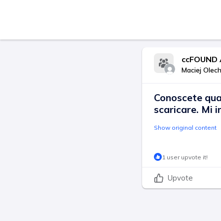
ccFOUND A
Maciej Olec
Conoscete qual
scaricare. Mi i
Show original content
1 user upvote it!
Upvote