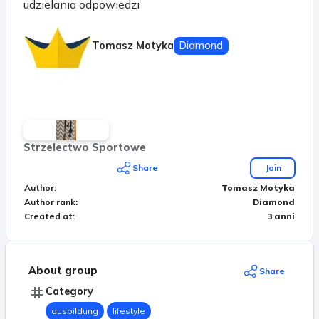
udzielania odpowiedzi
Tomasz Motyka
Diamond
Strzelectwo Sportowe
Share
Join
Author
:
Tomasz Motyka
Author rank
:
Diamond
Created at
:
3 anni
About group
Share
Category
ausbildung
lifestyle