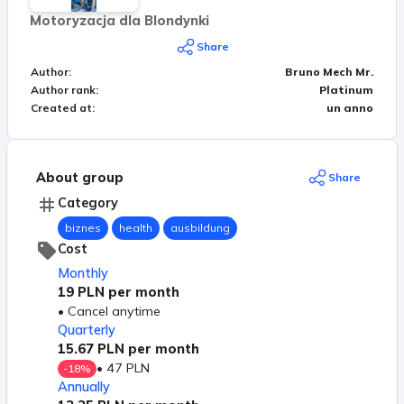
Będzie moja książka: Myśl jak Pan Mechanik (a nie
Motoryzacja dla Blondynki
jak mechanik). Będę też mówił o życiu w Szwajcarii,
Share
o prowadzeniu biznezu w Szwajcarii, o kulturze
Author
:
Bruno Mech Mr.
Szwajcarów. Trochę ciekawostek z życia
Author rank
:
Platinum
prywatnego. Moja codzienność, hobby. Kursy, które
Created at
:
un anno
normalnie będą płatne, Ty jako członek grupy
otrzymasz całkowicie za darmo. Zapraszam Cię
serdecznie. Widzimy się na grupie.
About group
Share
Category
biznes
health
ausbildung
Cost
Monthly
19 PLN
per month
•
Cancel anytime
Quarterly
15.67 PLN
per month
•
47 PLN
-
18
%
Annually