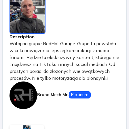
Description
Witaj na grupie RedHat Garage. Grupa ta powstała
w celu nawiązania lepszej komunikacji z moimi
fanami. Będzie tu ekskluzywny kontent, którego nie
znajdziesz na TikToku i innych social mediach. Od
prostych porad, do złożonych wielowątkowych
procesów. Nie tylko motoryzacja dla blondynki.
Motoryzacja dla każdego. Będziecie mogli zadawać
dowolne pytania, a ja będę na nie odpowiadał na
Bruno Mech Mr.
Platinum
live'ach. Będę dzielił się z Wami nie tylko
ciekawostkami z garażu, ale też przygotuję różne
kursy. Będzie ABC motoryzacji czyli wszystko co
powinnaś wiedzieć o swoim pojeździe i o ruchu
drogowym, ale boisz się zapytać swojego męża.