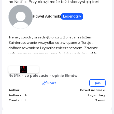
na Netflix. Przy okazji może też i skorzystają inni
Pawel Adamski
Legendary
Trener, coach , przedsiębiorca z 25 letnim stażem
Zainteresowanie wszystko co związane z Turcja ,
dofinansowaniem i cyberbezpieczenstwem. Zawsze
gotowy na nowe wyzwania Zachęcam do kontaktu
Netflix - co polecacie - opinie filmów
Share
Join
Author
:
Pawel Adamski
Author rank
:
Legendary
Created at
:
2 anni