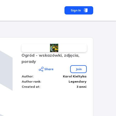
Sign In
Ogród - wskazówki, zdjęcia,
porady
Share
Join
Author
:
Karol Kieltyka
Author rank
:
Legendary
Created at
:
3 anni