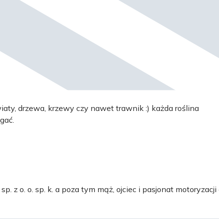
aty, drzewa, krzewy czy nawet trawnik :) każda roślina
gać.
 z o. o. sp. k. a poza tym mąż, ojciec i pasjonat motoryzacji