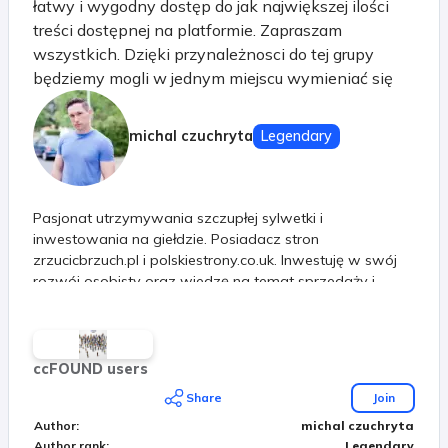
łatwy i wygodny dostęp do jak największej ilości
treści dostępnej na platformie. Zapraszam
wszystkich. Dzięki przynależnosci do tej grupy
będziemy mogli w jednym miejscu wymieniać się
pytaniami i informacjami na różne tematy.
Tematyka grupy dowolna. Swobodna wymiana
michal czuchryta
Legendary
poglądów. Zachęcam do subskrybowania i
udzielania się.
Pasjonat utrzymywania szczupłej sylwetki i
inwestowania na giełdzie. Posiadacz stron
zrzucicbrzuch.pl i polskiestrony.co.uk. Inwestuję w swój
rozwój osobisty oraz wiedzę na temat sprzedaży i
marketingu internetowego.
ccFOUND users
Share
Join
Author
:
michal czuchryta
Author rank
:
Legendary