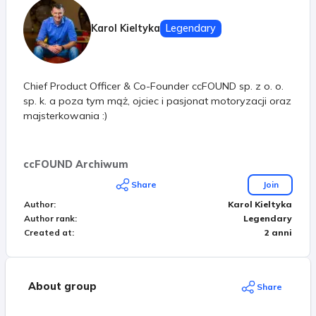
Karol Kieltyka
Legendary
Chief Product Officer & Co-Founder ccFOUND sp. z o. o.
sp. k. a poza tym mąż, ojciec i pasjonat motoryzacji oraz
majsterkowania :)
ccFOUND Archiwum
Share
Join
Author
:
Karol Kieltyka
Author rank
:
Legendary
Created at
:
2 anni
About group
Share