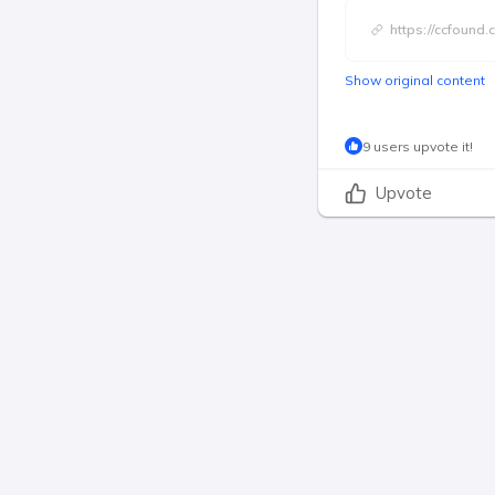
https://ccfound
Show original content
9 users upvote it!
Upvote