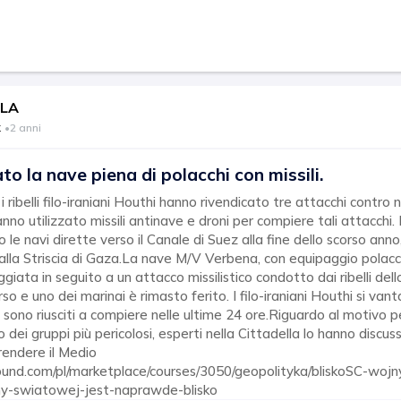
LLA
k
•
2 anni
o la nave piena di polacchi con missili.
 i ribelli filo-iraniani Houthi hanno rivendicato tre attacchi contro
no utilizzato missili antinave e droni per compiere tali attacchi.
ro le navi dirette verso il Canale di Suez alla fine dello scorso ann
o alla Striscia di Gaza.La nave M/V Verbena, con equipaggio polacc
ata in seguito a un attacco missilistico condotto dai ribelli del
orso e uno dei marinai è rimasto ferito. I filo-iraniani Houthi si va
 sono riusciti a compiere nelle ultime 24 ore.Riguardo al motivo pe
 dei gruppi più pericolosi, esperti nella Cittadella lo hanno discus
endere il Medio
found.com/pl/marketplace/courses/3050/geopolityka/bliskoSC-woj
ny-swiatowej-jest-naprawde-blisko