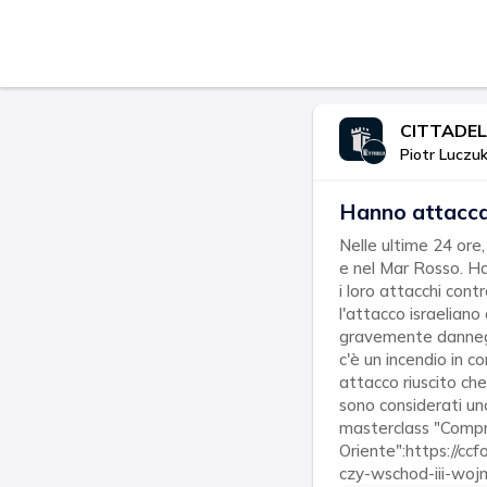
CITTADE
Piotr Luczu
Hanno attaccat
Nelle ultime 24 ore,
e nel Mar Rosso. Han
i loro attacchi cont
l'attacco israelian
gravemente danneggi
c'è un incendio in c
attacco riuscito che
sono considerati uno
masterclass "Compr
Oriente":https://cc
czy-wschod-iii-woj