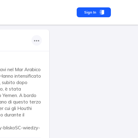
Sign In
 navi nel Mar Arabico
 Hanno intensificato
o, subito dopo
o, è stata
lo Yemen. A bordo
ntano di questo terzo
r cui gli Houthi
so durante il
ny-bliskoSC-wiedzy-