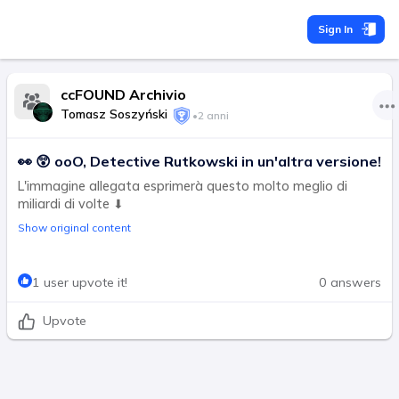
Sign In
ccFOUND Archivio
Tomasz Soszyński
•
2 anni
👀 😲 ooO, Detective Rutkowski in un'altra versione!
L'immagine allegata esprimerà questo molto meglio di
miliardi di volte ⬇
Show original content
1 user upvote it!
0 answers
Upvote