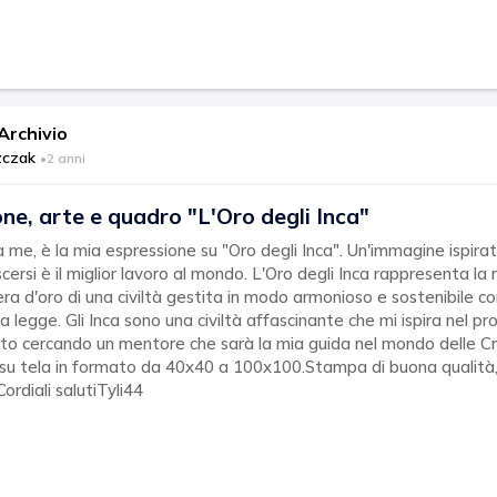
rchivio
zczak
•
2 anni
ne, arte e quadro "L'Oro degli Inca"
me, è la mia espressione su "Oro degli Inca". Un'immagine ispirat
ersi è il miglior lavoro al mondo. L'Oro degli Inca rappresenta la
era d'oro di una civiltà gestita in modo armonioso e sostenibile co
la legge. Gli Inca sono una civiltà affascinante che mi ispira nel 
 cercando un mentore che sarà la mia guida nel mondo delle Cr
su tela in formato da 40x40 a 100x100.Stampa di buona qualità,
Cordiali salutiTyli44