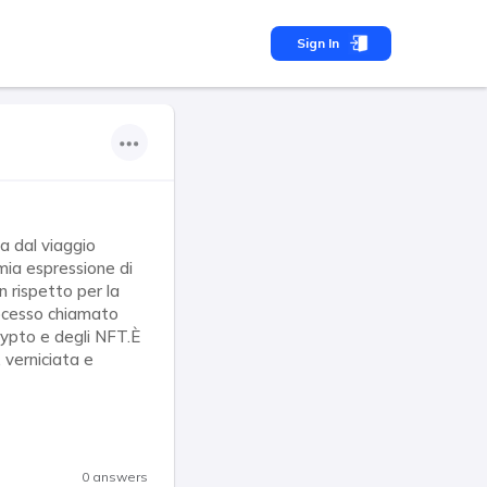
Sign In
a dal viaggio
 mia espressione di
n rispetto per la
processo chiamato
ypto e degli NFT.È
 verniciata e
0 answers