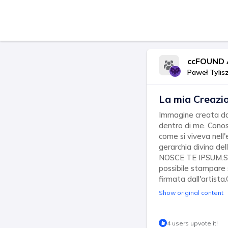
ccFOUND A
Paweł Tylis
La mia Creazio
Immagine creata da 
dentro di me. Conosc
come si viveva nell'
gerarchia divina del
NOSCE TE IPSUM.Sto
possibile stampare 
firmata dall'artista.
Show original content
4 users upvote it!