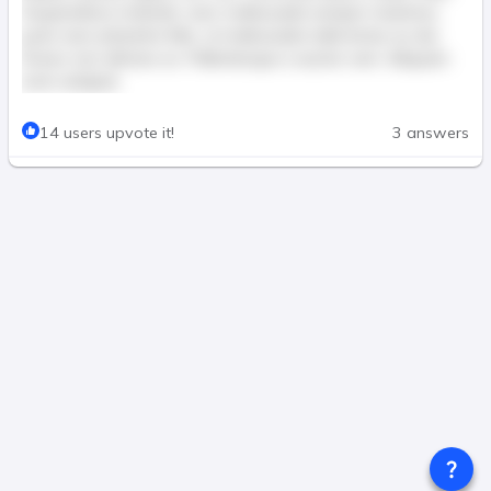
Suspendisse molestie, nunc malesuada semper maximus,
justo nunc pharetra felis, ut malesuada nulla lectus eu dui.
Donec non ultricies ex. Pellentesque a auctor sem. Aliquam
erat volutpat.
This post is for paid members only
14 users upvote it!
3 answers
Join & Pay