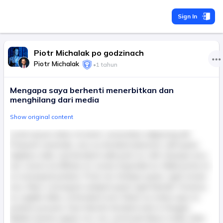
Sign In
Piotr Michalak po godzinach
Piotr Michalak
•
1 tahun
Mengapa saya berhenti menerbitkan dan
menghilang dari media
Show original content
Lorem ipsum dolor sit amet, consectetur adipiscing elit.
Praesent venenatis, arcu eu tincidunt placerat, velit quam
dapibus nulla, sed tincidunt nulla justo ac velit. Quisque arcu
nisl, viverra at efficitur et, ornare imperdiet ex. Nulla porta mi
ut consequat pretium. Proin nec tristique quam, eget ornare
arcu. Nunc consequat volutpat quam eget blandit. Vivamus
ac sagittis tellus, id tincidunt urna. Etiam eu metus quis mi
pretium posuere. Duis lobortis tincidunt enim in feugiat.
Nullam lacinia sapien orci, nec commodo libero mollis vitae.