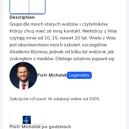
Description
Grupa dla moich starych widzów i czytelników,
którzy chcą mieć ze mną kontakt. Niektórzy z Was
czytają mnie od 10, 15, nawet 20 lat. Wielu z Was
jest absolwentami moich szkoleń, szczególnie
Akademii Biznesu, jednak od kilku lat widzicie, jak
zniknąłem z mediów. Dlatego ostatnio pojawił się
pomysł tej grupy. Będę się tutaj dzielił z Wami
przemyśleniami na temat prowadzenia firmy,
Piotr Michalak
Legendary
inwestycji i (być może nawet, jeśli zechcecie)
duchowości. Możecie śledzić jak rozwiązuję trudne
problemy, jakimi sposobami podejmuję decyzje
Założyciel ccFound. W edukacji online od 2005.
(mam na to metody), a także... jak analizuję rynki
finansowe. W obecnej fazie życia nie chcę
prowadzić publicznego, otwartego kanału na YT.
Dlatego jest to grupa za symboliczną opłatą
Piotr Michalak po godzinach
("postaw mi kawę raz w miesiącu") dla tych, którzy