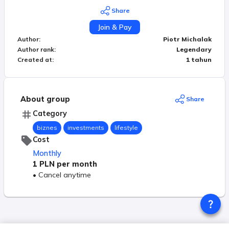
chcą mieć ze mną stały kontakt i wspólnie się
Share
rozwijać.
Join & Pay
Author
:
Piotr Michalak
Author rank
:
Legendary
Created at
:
1 tahun
About group
Share
Category
biznes
investments
lifestyle
Cost
Monthly
1 PLN
per month
•
Cancel anytime